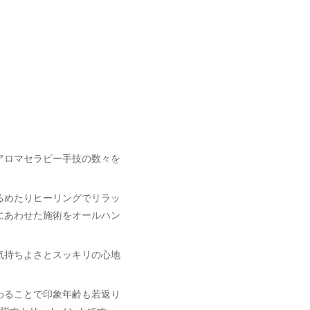
アロマセラピー手技の数々を
るめたりヒーリングでリラッ
にあわせた施術をオールハン
気持ちよさとスッキリの心地
わることで印象年齢も若返り