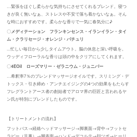
…緊張をほぐし柔らかな気持ちにさせてくれるブレンド。寝つ
きが良く無いなぁ、ストレスや不安で落ち着かないなぁ。そん
な時におすすめです。柔らかな香りで一気に春気分に♪
〇
メディテーション フランキンセンス・イランイラン・タイ
ム・クラリセージ・オレンジ・パチュリ
...忙しい毎日から少しタイムアウト。脳の休息と深い呼吸を。
ウッディフローラルな香りは頭の中をクリアにしてくれます。
〇
4EOil ローズマリー・ゼラニウム・ジュニパー
…希釈率7％のブレンドマッサージオイルです。スリミング・デ
トックス・引き締め・アンチエイジングの4つの効果をもたらす
フレグラントアース者の創始者でアロマ界の巨匠と言われるヤ
ン氏が特別にブレンドしたものです。
【トリートメントの流れ】
フットバス→経絡ヘッドマッサージ→脚裏面→背中→フットセ
ラピー（足裏）→脚表面→ハンド→デコルテ→顔ツボ→ヒーリ