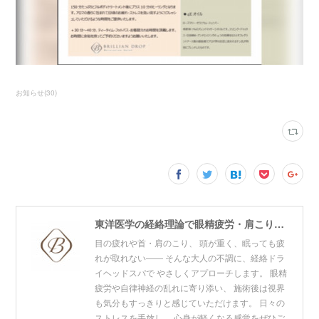
お知らせ
(
30
)
東洋医学の経絡理論で眼精疲労・肩こり・リフトアップをケア。青山・赤坂・東神田の3拠点展開プライベートサロン。寝ても取れない疲れ・頭の重だるさにお悩みの方はご相談ください。
目の疲れや首・肩のこり、 頭が重く、眠っても疲
れが取れない―― そんな大人の不調に、経絡ドラ
イヘッドスパで やさしくアプローチします。 眼精
疲労や自律神経の乱れに寄り添い、 施術後は視界
も気分もすっきりと感じていただけます。 日々の
ストレスを手放し、 心身が軽くなる感覚をぜひご