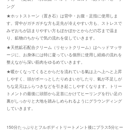
ング
★ホットストーン（置き石）は背中・お腹・足指に使用しま
す。背中がガチガチな方も足先が冷えやすい方も、ストレスで
みぞおちが詰まりやすい方もぽかぽかとからだの芯まで温ま
り、鉱物のちからで気の流れを促していきます。
★天然鉱石配合クリーム（リセットクリーム）はヘッドマッサ
ージに、お身体には特に凝っている個所に使用し経絡の流れを
整えながら深い筋肉をゆるめていきます。
★暖かくなってくるとからだを流れている氣は上へ上へと上昇
しやすく、頭がボーっとしたりめまいがしたり、氣が不足しが
ちな足元はふらつきなどを引き起こしやすくなります。トリー
トメントの最後に頭部から足首にかけてヒーリングを行い足の
裏がしっかりと大地を踏みしめられるようにグラウンディング
していきます。
150分たっぷりとフルボディトリートメント後にプラス5分ヒー