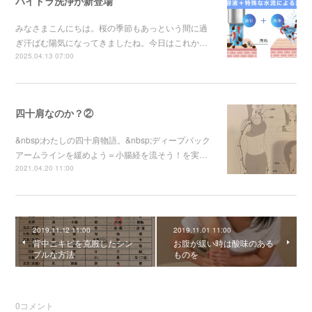
ハイドラ洗浄が新登場
みなさまこんにちは。桜の季節もあっという間に過
ぎ汗ばむ陽気になってきましたね。今日はこれか…
2025.04.13 07:00
四十肩なのか？②
&nbsp;わたしの四十肩物語。&nbsp;ディープバック
アームラインを緩めよう＝小腸経を流そう！を実…
2021.04.20 11:00
2019.11.12 11:00
2019.11.01 11:00
背中ニキビを克服したシン
お腹が緩い時は酸味のある
プルな方法
ものを
0
コメント