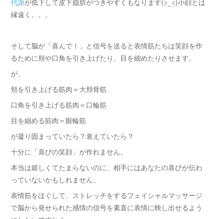
代謝
が低下して皮下脂肪がつきやすくもなります(>_<)小顔とは
縁遠く。。。
そして脳が「喜んで！」と信号を送ると表情筋たちは笑顔を作
るために頬や口角を引き上げたり、目を細めたりさせます。
が、
頬を引き上げる筋肉＝大頬骨筋
口角を引き上げる筋肉＝口輪筋
目を細める筋肉＝眼輪筋
が凝り固まっていたら？衰えていたら？
十分に「喜びの笑顔」が作れません。
本当は嬉しくてたまらないのに、相手にはあなたの喜びが伝わ
っていないかもしれません。
表情筋をほぐして、ストレッチをするフェイシャルマッサージ
で脳から発せられた感情の信号を素直に表情に映し出せるよう