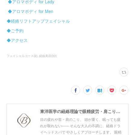
◆アロマボディ for Lady
◆アロマボディ for Men
◆経絡リフトアップフェイシャル
◆ご予約
◆アクセス
フェイシャルコース
(
2
)
経絡美容
(
33
)
東洋医学の経絡理論で眼精疲労・肩こり・リフトアップをケア。青山・赤坂・東神田の3拠点展開プライベートサロン。寝ても取れない疲れ・頭の重だるさにお悩みの方はご相談ください。
目の疲れや首・肩のこり、 頭が重く、眠っても疲
れが取れない―― そんな大人の不調に、経絡ドラ
イヘッドスパで やさしくアプローチします。 眼精