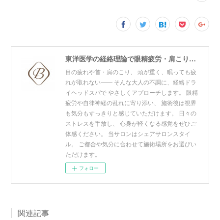
東洋医学の経絡理論で眼精疲労・肩こり・リフトアップをケア。青山・赤坂・東神田の3拠点展開プライベートサロン。寝ても取れない疲れ・頭の重だるさにお悩みの方はご相談ください。
目の疲れや首・肩のこり、 頭が重く、眠っても疲
れが取れない―― そんな大人の不調に、経絡ドラ
イヘッドスパで やさしくアプローチします。 眼精
疲労や自律神経の乱れに寄り添い、 施術後は視界
も気分もすっきりと感じていただけます。 日々の
ストレスを手放し、 心身が軽くなる感覚をぜひご
体感ください。 当サロンはシェアサロンスタイ
ル。 ご都合や気分に合わせて施術場所をお選びい
ただけます。
フォロー
関連記事