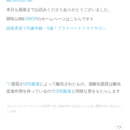
ws.formzu.net
本日も最後までお読みくださりありがとうございました。
BRILLIAN
DROP
のホームページはこちらです⇓
経絡美容で印象年齢－5歳！プライベートリラクサロン
*1
:脂質が
活性酸素
によって酸化されたもの。過酸化脂質は酸化
促進作用を持っているので
活性酸素
と同様な害をもたらします
コスメについてーインノイルEGFー
(
2
)
女性の方へ伝えたいこと
(
3
)
男性の方へ伝えたい
こと
(
4
)