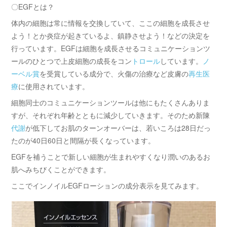
〇EGFとは？
体内の細胞は常に情報を交換していて、ここの細胞を成長させ
よう！とか炎症が起きているよ、鎮静させよう！などの決定を
行っています。EGFは細胞を成長させるコミュニケーションツ
ールのひとつで上皮細胞の成長をコン
トロール
しています。
ノ
ーベル賞
を受賞している成分で、火傷の治療など皮膚の
再生医
療
に使用されています。
細胞同士のコミュニケーションツールは他にもたくさんありま
すが、それぞれ年齢とともに減少していきます。そのため新陳
代謝
が低下してお肌のターンオーバーは、若いころは28日だっ
たのが40日60日と間隔が長くなっています。
EGFを補うことで新しい細胞が生まれやすくなり潤いのあるお
肌へみちびくことができます。
ここでインノイルEGFローションの成分表示を見てみます。