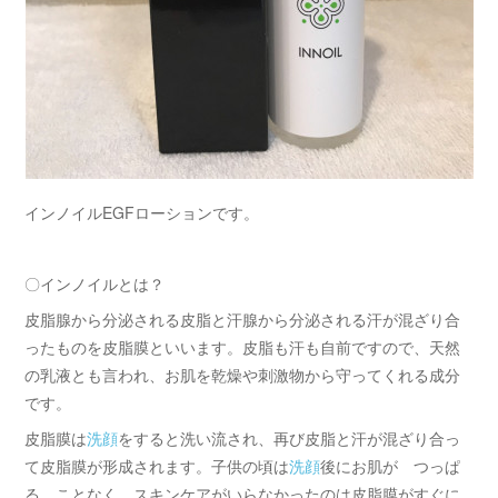
インノイルEGFローションです。
〇インノイルとは？
皮脂腺から分泌される皮脂と汗腺から分泌される汗が混ざり合
ったものを皮脂膜といいます。皮脂も汗も自前ですので、天然
の乳液とも言われ、お肌を乾燥や刺激物から守ってくれる成分
です。
皮脂膜は
洗顔
をすると洗い流され、再び皮脂と汗が混ざり合っ
て皮脂膜が形成されます。子供の頃は
洗顔
後にお肌が つっぱ
る ことなく、スキンケアがいらなかったのは皮脂膜がすぐに