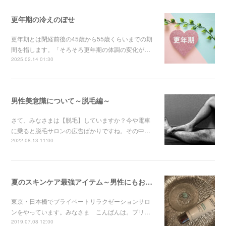
更年期の冷えのぼせ
更年期とは閉経前後の45歳から55歳くらいまでの期
間を指します。「そろそろ更年期の体調の変化が…
2025.02.14 01:30
男性美意識について～脱毛編～
さて、みなさまは【脱毛】していますか？今や電車
に乗ると脱毛サロンの広告ばかりですね。その中…
2022.08.13 11:00
夏のスキンケア最強アイテム～男性にもおすすめ～
東京・日本橋でプライベートリラクゼーションサロ
ンをやっています。みなさま こんばんは。ブリ…
2019.07.08 12:00