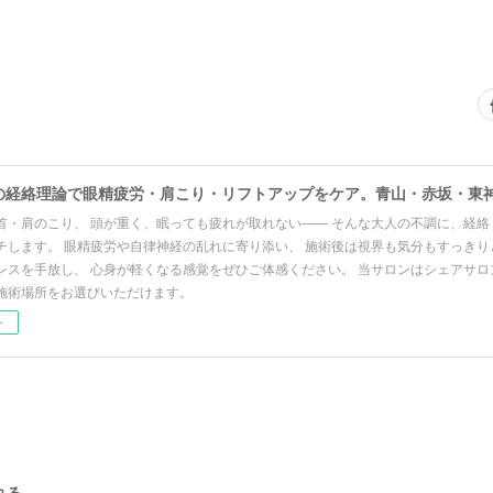
首・肩のこり、 頭が重く、眠っても疲れが取れない―― そんな大人の不調に、経絡
チします。 眼精疲労や自律神経の乱れに寄り添い、 施術後は視界も気分もすっき
レスを手放し、 心身が軽くなる感覚をぜひご体感ください。 当サロンはシェアサロ
施術場所をお選びいただけます。
ー
れる