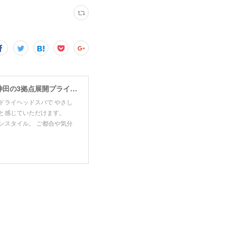
東洋医学の経絡理論で眼精疲労・肩こり・リフトアップをケア。青山・赤坂・東神田の3拠点展開プライベートサロン。寝ても取れない疲れ・頭の重だるさにお悩みの方はご相談ください。
ドライヘッドスパで やさし
りと感じていただけます。
ンスタイル。 ご都合や気分