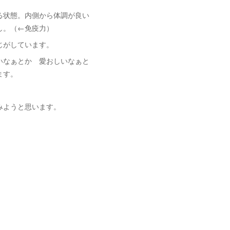
る状態。内側から体調が良い
し。（←免疫力）
じがしています。
いなぁとか 愛おしいなぁと
ます。
みようと思います。