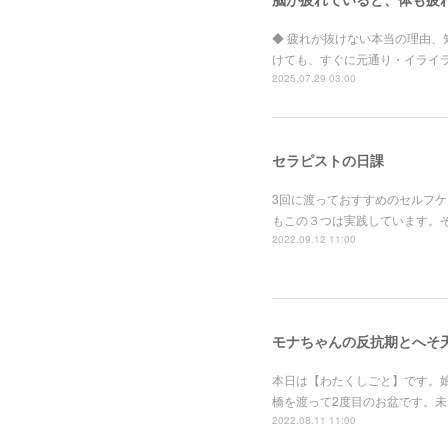
◆ 疲れが抜けない本当の理由
けても、すぐに元通り・イライ
2025.07.29 03:00
セラピストの日課
3回に渡っておすすめのセルフケ
もこの３つは実践しています。それ
2022.09.12 11:00
モナちゃんの反抗期とへそ
本日は【わたくしごと】です。
橋を渡って2度目のお盆です。
2022.08.11 11:00