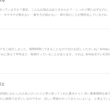
、知っていますか？最近、こんなお悩みはありませんか？・しっかり寝たはずなのに
ラ・モヤモヤが取れない・集中力が続かない・肩や首のこりが慢性化しているそれ、
アをご紹介しました。隙間時間にできることなのでぜひお試しくださいね！&nbsp;
に加えて半年ほど、毎朝行っていることがあります。それは...&nbsp;Eテレ6:25
天と
娘同然にわたしの人生にぴったりと寄り添ってくれた愛犬ケイト.辛い療養期間を経
未だに納骨できずにいるのですが、涼しい季節がやってきたらいよいよ、と考えてい