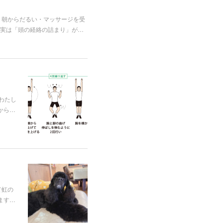
、朝からだるい・マッサージを受
実は「頭の経絡の詰まり」が…
わたし
から…
て虹の
ます…