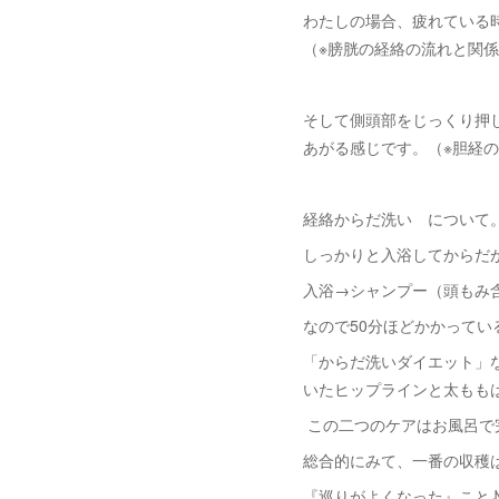
わたしの場合、疲れている
（※膀胱の経絡の流れと関
そして側頭部をじっくり押
あがる感じです。（※胆経
経絡からだ洗い について
しっかりと入浴してからだ
入浴→シャンプー（頭もみ
なので50分ほどかかってい
「からだ洗いダイエット」
いたヒップラインと太もも
この二つのケアはお風呂で
総合的にみて、一番の収穫
『巡りがよくなった』こと