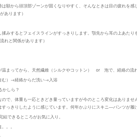
時は額から頭頂部ゾーンが固くなりやすく、そんなときは目の疲れを感
係があります）
し揉みするとフェイスラインがすっきりします。顎先から耳の上あたり
の流れと関係があります）
。
が温まってから、天然繊維（シルクやコットン） or 泡で、経絡の流
含む）→経絡からだ洗い→入浴
るかしら？
なので、体重も一応ときどき量っていますが今のところ変化はありませ
はすっきりしたように感じています。何年かぶりにスキニ―パンツが履
完結できるところがお気に入り。
は。。。
♪