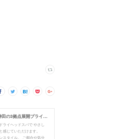
東洋医学の経絡理論で眼精疲労・肩こり・リフトアップをケア。青山・赤坂・東神田の3拠点展開プライベートサロン。寝ても取れない疲れ・頭の重だるさにお悩みの方はご相談ください。
ドライヘッドスパで やさし
りと感じていただけます。
ンスタイル。 ご都合や気分