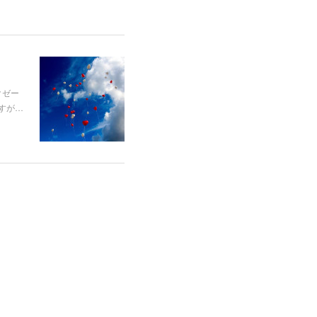
クゼー
すが…