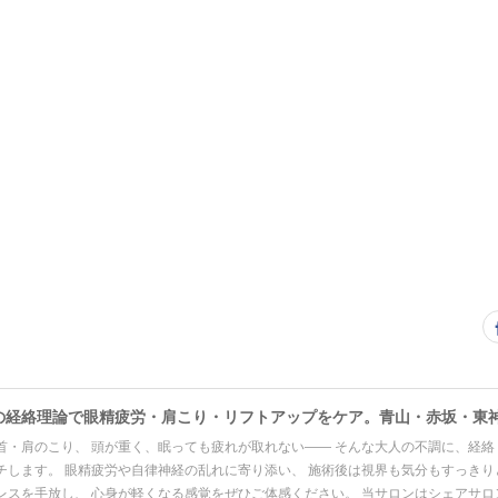
首・肩のこり、 頭が重く、眠っても疲れが取れない―― そんな大人の不調に、経絡
チします。 眼精疲労や自律神経の乱れに寄り添い、 施術後は視界も気分もすっき
レスを手放し、 心身が軽くなる感覚をぜひご体感ください。 当サロンはシェアサロ