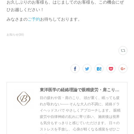
お久しぶりのお客様も、はじましてのお客様も、この機会にぜ
ひお越しください！
みなさまの
ご予約
お待ちしております。
お知らせ
(
30
)
東洋医学の経絡理論で眼精疲労・肩こり・リフトアップをケア。青山・赤坂・東神田の3拠点展開プライベートサロン。寝ても取れない疲れ・頭の重だるさにお悩みの方はご相談ください。
目の疲れや首・肩のこり、 頭が重く、眠っても疲
れが取れない―― そんな大人の不調に、経絡ドラ
イヘッドスパで やさしくアプローチします。 眼精
疲労や自律神経の乱れに寄り添い、 施術後は視界
も気分もすっきりと感じていただけます。 日々の
ストレスを手放し、 心身が軽くなる感覚をぜひご