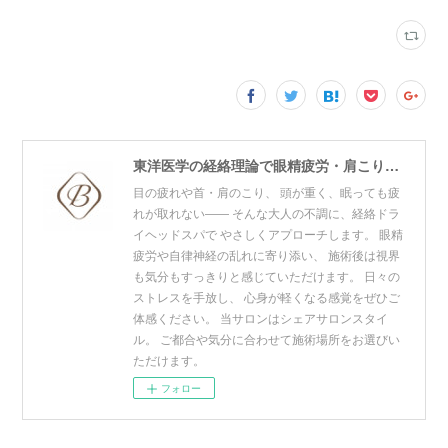
東洋医学の経絡理論で眼精疲労・肩こり・リフトアップをケア。青山・赤坂・東神田の3拠点展開プライベートサロン。寝ても取れない疲れ・頭の重だるさにお悩みの方はご相談ください。
目の疲れや首・肩のこり、 頭が重く、眠っても疲
れが取れない―― そんな大人の不調に、経絡ドラ
イヘッドスパで やさしくアプローチします。 眼精
疲労や自律神経の乱れに寄り添い、 施術後は視界
も気分もすっきりと感じていただけます。 日々の
ストレスを手放し、 心身が軽くなる感覚をぜひご
体感ください。 当サロンはシェアサロンスタイ
ル。 ご都合や気分に合わせて施術場所をお選びい
ただけます。
フォロー