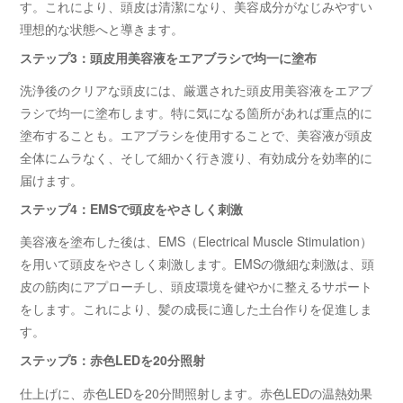
す。これにより、頭皮は清潔になり、美容成分がなじみやすい
理想的な状態へと導きます。
ステップ3：頭皮用美容液をエアブラシで均一に塗布
洗浄後のクリアな頭皮には、厳選された頭皮用美容液をエアブ
ラシで均一に塗布します。特に気になる箇所があれば重点的に
塗布することも。エアブラシを使用することで、美容液が頭皮
全体にムラなく、そして細かく行き渡り、有効成分を効率的に
届けます。
ステップ4：EMSで頭皮をやさしく刺激
美容液を塗布した後は、EMS（Electrical Muscle Stimulation）
を用いて頭皮をやさしく刺激します。EMSの微細な刺激は、頭
皮の筋肉にアプローチし、頭皮環境を健やかに整えるサポート
をします。これにより、髪の成長に適した土台作りを促進しま
す。
ステップ5：赤色LEDを20分照射
仕上げに、赤色LEDを20分間照射します。赤色LEDの温熱効果