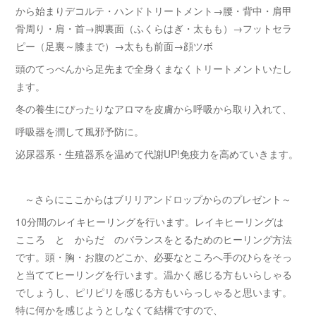
から始まりデコルテ・ハンドトリートメント→腰・背中・肩甲
骨周り・肩・首→脚裏面（ふくらはぎ・太もも）→フットセラ
ピー（足裏～膝まで）→太もも前面→顔ツボ
頭のてっぺんから足先まで全身くまなくトリートメントいたし
ます。
冬の養生にぴったりなアロマを皮膚から呼吸から取り入れて、
呼吸器を潤して風邪予防に。
泌尿器系・生殖器系を温めて代謝UP!免疫力を高めていきます。
～さらにここからはブリリアンドロップからのプレゼント～
10分間のレイキヒーリングを行います。レイキヒーリングは
こころ と からだ のバランスをとるためのヒーリング方法
です。頭・胸・お腹のどこか、必要なところへ手のひらをそっ
と当ててヒーリングを行います。温かく感じる方もいらしゃる
でしょうし、ピリピリを感じる方もいらっしゃると思います。
特に何かを感じようとしなくて結構ですので、