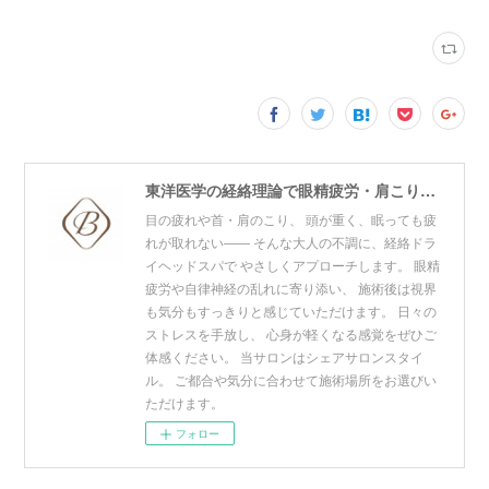
東洋医学の経絡理論で眼精疲労・肩こり・リフトアップをケア。青山・赤坂・東神田の3拠点展開プライベートサロン。寝ても取れない疲れ・頭の重だるさにお悩みの方はご相談ください。
目の疲れや首・肩のこり、 頭が重く、眠っても疲
れが取れない―― そんな大人の不調に、経絡ドラ
イヘッドスパで やさしくアプローチします。 眼精
疲労や自律神経の乱れに寄り添い、 施術後は視界
も気分もすっきりと感じていただけます。 日々の
ストレスを手放し、 心身が軽くなる感覚をぜひご
体感ください。 当サロンはシェアサロンスタイ
ル。 ご都合や気分に合わせて施術場所をお選びい
ただけます。
フォロー