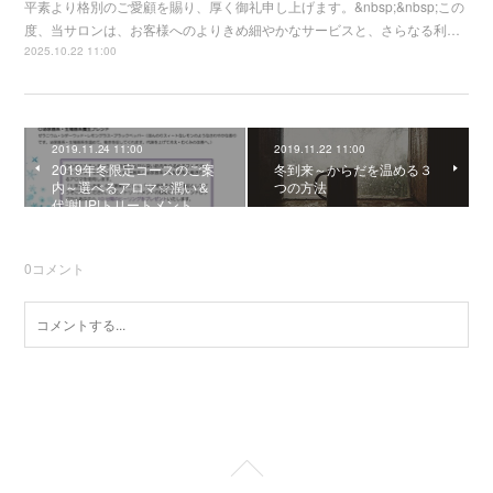
平素より格別のご愛顧を賜り、厚く御礼申し上げます。&nbsp;&nbsp;この
度、当サロンは、お客様へのよりきめ細やかなサービスと、さらなる利…
2025.10.22 11:00
2019.11.24 11:00
2019.11.22 11:00
2019年冬限定コースのご案
冬到来～からだを温める３
内～選べるアロマ☆潤い＆
つの方法
代謝UP!トリートメント
0
コメント