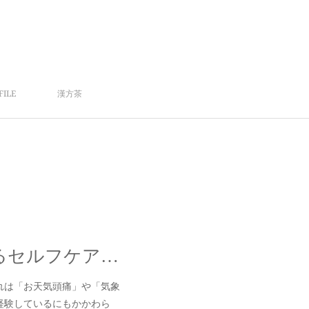
FILE
漢方茶
気圧の変化に負けない体へ！お天気頭痛を乗り越えるセルフケア＆サロンケア
れは「お天気頭痛」や「気象
経験しているにもかかわら