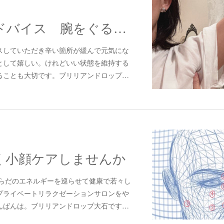
セルフケアアドバイス 腕をぐるぐる編
スしていただき辛い箇所が緩んで元気にな
として嬉しい。けれどいい状態を維持する
ることも大切です。ブリリアンドロップ…
く小顔ケアしませんか
らだのエネルギーを巡らせて健康で若々し
プライベートリラクゼーションサロンをや
んばんは。ブリリアンドロップ大石です…