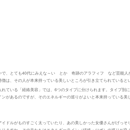
。
かで、とても40代にみえな～い とか 奇跡のアラフィフ など芸能人
特徴は、その人が本来持っている美しいところが引き立てられていると
入れている「経絡美容」では、6つのタイプに分けられます。タイプ別
インがあるのですが、そのエネルギーの巡りがよいと本来持っている美
アイドルがものすごく太っていたり、あの美しかった女優さんがげっそ
ありますね。その方たちはエネルギーライン（経絡・ツボ）の巡りが良