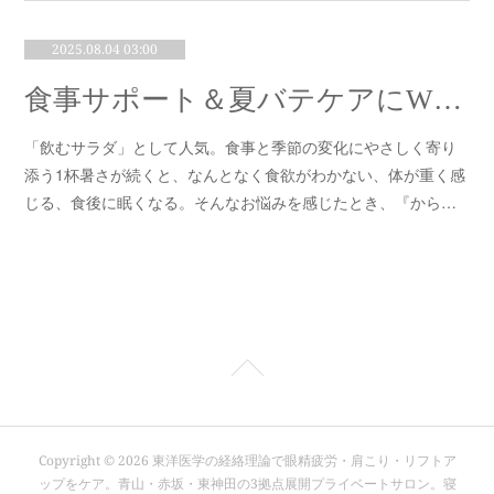
2025.08.04 03:00
食事サポート＆夏バテケアにWでうれしい漢方茶
「飲むサラダ」として人気。食事と季節の変化にやさしく寄り
添う1杯暑さが続くと、なんとなく食欲がわかない、体が重く感
じる、食後に眠くなる。そんなお悩みを感じたとき、『から…
Copyright ©
2026
東洋医学の経絡理論で眼精疲労・肩こり・リフトア
ップをケア。青山・赤坂・東神田の3拠点展開プライベートサロン。寝